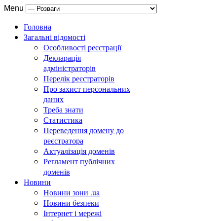
Menu
Головна
Загальні відомості
Особливості реєстрації
Декларація
адміністраторів
Перелік реєстраторів
Про захист персональних
даних
Треба знати
Статистика
Переведення домену до
реєстратора
Актуалізація доменів
Регламент публічних
доменів
Новини
Новини зони .ua
Новини безпеки
Інтернет і мережі