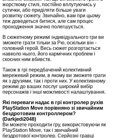
жорсткому стилі, постійно вплутуючись у
сутички, або приділяти більше уваги
розвитку сюжету. Звичайно, вам при цьому
теж доведеться битися, але сам процес
проходження значно полегшується.
В сюжетному режимі індивідуального гри ви
зможете грати тільки за Рю, оскільки він -
головний герой. Весь сюжет розгортається
навколо нього, його кармічних проблем і
скоєних ним вбивств.
Також в грі передбачений колективний
мережевий режим, в якому ви зможете грати
як з друзями, так і проти них. У колективному
режимі до ваших послуг широкий вибір
персонажів і інші можливості налаштування.
Які переваги надає в грі контролер рухів
PlayStation Move порівняно зі звичайним
бездротовим контроллером?
(Darkjedi2048)
Ви можете проходити гру, використовуючи як
PlayStation Move, так і звичайний
бездротової контролер. Серйозні гравці