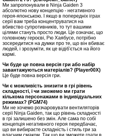
Ми запропонували в Ninja Gaiden 3
абсолютно нову концепцію - негативного
героя-японською. І якщо в попередніх іграх
серії вам треба концентруватися на
вбивство супротивників, то тут вашими
цілями стануть просто люди. Це означає, що
головному героєві, Рю Хаябусе, потрібно
зосередитися на думки про те, що він вбиває
людей, і зрозуміти, як це відіб'ється на його
кармі.
Чи буде це повна версія гри або набір
завантажуються матеріалів? (Player00X)
Це буде повна версія гри.
Чи є можливість знизити в грі рівень
складності, і чи зможемо ми грати
кількома персонажами в індивідуальних
режимах? (PGM74)
Ми не хочемо розчаровувати вентиляторів
серії Ninja Gaiden, так що рівень складності
в грі залишено без змін. Але сама по собі
концепція негативного героя передбачає,
що ви вибираєте складність і стиль гри за
власним смаком. Так що ви зможете грати в