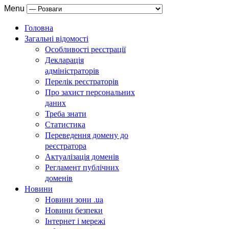
Menu
Головна
Загальні відомості
Особливості реєстрації
Декларація
адміністраторів
Перелік реєстраторів
Про захист персональних
даних
Треба знати
Статистика
Переведення домену до
реєстратора
Актуалізація доменів
Регламент публічних
доменів
Новини
Новини зони .ua
Новини безпеки
Інтернет і мережі