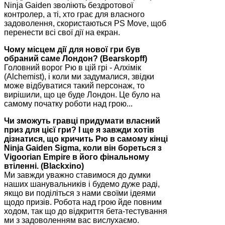
Ninja Gaiden зволіють бездротової
контролер, а ті, хто грає для власного
задоволення, скористаються PS Move, щоб
перенести всі свої дії на екран.
Чому місцем дії для нової гри був
обраний саме Лондон? (Bearskopff)
Головний ворог Рю в цій грі - Алхімік
(Alchemist), і коли ми задумалися, звідки
може відбуватися такий персонаж, то
вирішили, що це буде Лондон. Це було на
самому початку роботи над грою...
Чи зможуть гравці придумати власний
приз для цієї гри? І ще я завжди хотів
дізнатися, що кричить Рю в самому кінці
Ninja Gaiden Sigma, коли він бореться з
Vigoorian Empire в його фінальному
втіленні. (Blackxino)
Ми завжди уважно ставимося до думки
наших шанувальників і будемо дуже раді,
якщо ви поділіться з нами своїми ідеями
щодо призів. Робота над грою йде повним
ходом, так що до відкриття бета-тестування
ми з задоволенням вас вислухаємо.