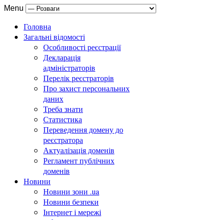
Menu
Головна
Загальні відомості
Особливості реєстрації
Декларація
адміністраторів
Перелік реєстраторів
Про захист персональних
даних
Треба знати
Статистика
Переведення домену до
реєстратора
Актуалізація доменів
Регламент публічних
доменів
Новини
Новини зони .ua
Новини безпеки
Інтернет і мережі