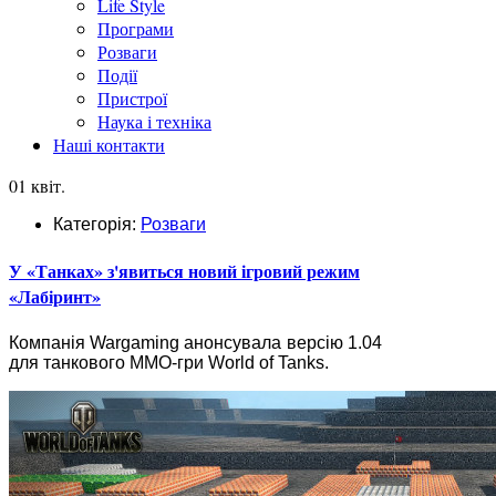
Life Style
Програми
Розваги
Події
Пристрої
Наука і техніка
Наші контакти
01 квіт.
Категорія:
Розваги
У «Танках» з'явиться новий ігровий режим
«Лабіринт»
Компанія Wargaming анонсувала версію 1.04
для танкового ММО-гри World of Tanks.