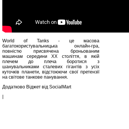
World of Tanks - це масова
багатокористувальницька онлайн-гра,
повністю присвячена броньованим
машинам середини XX століття, в якій
плечем до плеча боротися з
шанувальниками сталевих гігантів з усіх
куточків планети, відстоюючи свої претензії
на світове танкове панування.
Додатково Віджет від SocialMart
|