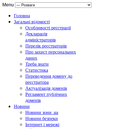
Menu
Головна
Загальні відомості
Особливості реєстрації
Декларація
адміністраторів
Перелік реєстраторів
Про захист персональних
даних
Треба знати
Статистика
Переведення домену до
реєстратора
Актуалізація доменів
Регламент публічних
доменів
Новини
Новини зони .ua
Новини безпеки
Інтернет і мережі