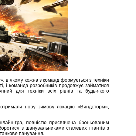
», в якому кожна з команд формується з техніки
ті, і команда розробників продовжує займатися
пний для техніки всіх рівнів та будь-якого
ж отримали нову зимову локацію «Виндсторм»,
онлайн-гра, повністю присвячена броньованим
боротися з шанувальниками сталевих гігантів з
е танкове панування.