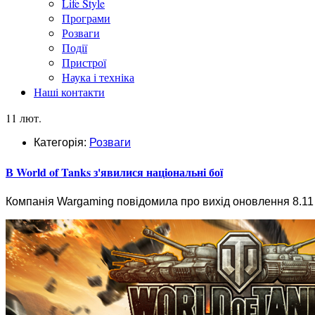
Life Style
Програми
Розваги
Події
Пристрої
Наука і техніка
Наші контакти
11 лют.
Категорія:
Розваги
В World of Tanks з'явилися національні бої
Компанія Wargaming повідомила про вихід оновлення 8.11 