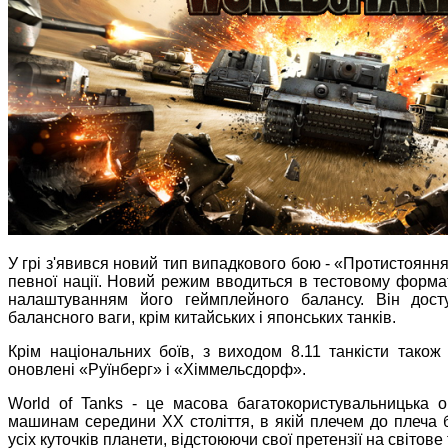
У грі з'явився новий тип випадкового бою - «Протистояння
певної нації. Новий режим вводиться в тестовому форма
налаштуванням його геймплейного балансу. Він досту
балансного ваги, крім китайських і японських танків.
Крім національних боїв, з виходом 8.11 танкісти тако
оновлені «Руїнберг» і «Хіммельсдорф».
World of Tanks - це масова багатокористувальницька 
машинам середини XX століття, в якій плечем до плеча 
усіх куточків планети, відстоюючи свої претензії на світов