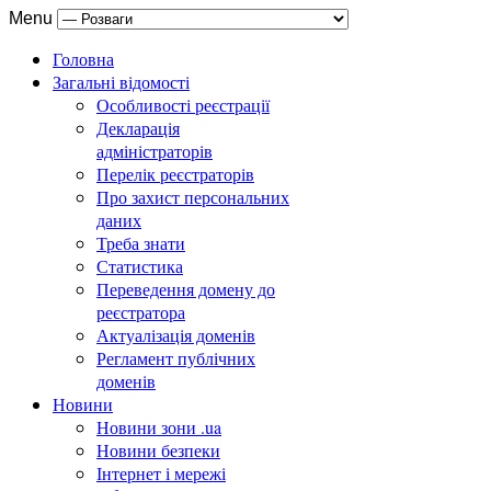
Menu
Головна
Загальні відомості
Особливості реєстрації
Декларація
адміністраторів
Перелік реєстраторів
Про захист персональних
даних
Треба знати
Статистика
Переведення домену до
реєстратора
Актуалізація доменів
Регламент публічних
доменів
Новини
Новини зони .ua
Новини безпеки
Інтернет і мережі