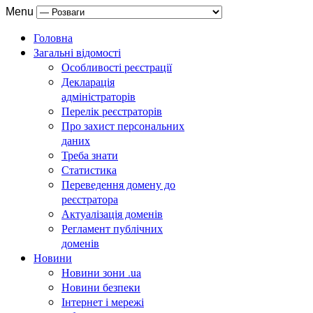
Menu
Головна
Загальні відомості
Особливості реєстрації
Декларація
адміністраторів
Перелік реєстраторів
Про захист персональних
даних
Треба знати
Статистика
Переведення домену до
реєстратора
Актуалізація доменів
Регламент публічних
доменів
Новини
Новини зони .ua
Новини безпеки
Інтернет і мережі