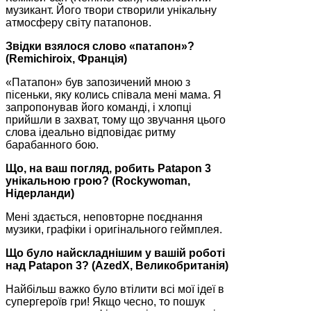
музикант. Його твори створили унікальну
атмосферу світу патапонов.
Звідки взялося слово «патапон»?
(Remichiroix, Франція)
«Патапон» був запозичений мною з
пісеньки, яку колись співала мені мама. Я
запропонував його команді, і хлопці
прийшли в захват, тому що звучання цього
слова ідеально відповідає ритму
барабанного бою.
Що, на ваш погляд, робить Patapon 3
унікальною грою? (Rockywoman,
Нідерланди)
Мені здається, неповторне поєднання
музики, графіки і оригінального геймплея.
Що було найскладнішим у вашій роботі
над Patapon 3? (AzedX, Великобританія)
Найбільш важко було втілити всі мої ідеї в
супергероїв гри! Якщо чесно, то пошук