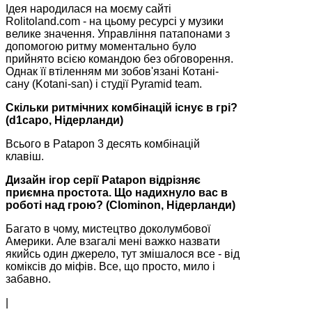
Ідея народилася на моєму сайті
Rolitoland.com - на цьому ресурсі у музики
велике значення. Управління патапонами з
допомогою ритму моментально було
прийнято всією командою без обговорення.
Однак її втіленням ми зобов'язані Котані-
сану (Kotani-san) і студії Pyramid team.
Скільки ритмічних комбінацій існує в грі?
(d1capo, Нідерланди)
Всього в Patapon 3 десять комбінацій
клавіш.
Дизайн ігор серії Patapon відрізняє
приємна простота. Що надихнуло вас в
роботі над грою? (Clominon, Нідерланди)
Багато в чому, мистецтво доколумбової
Америки. Але взагалі мені важко назвати
якийсь один джерело, тут змішалося все - від
коміксів до міфів. Все, що просто, мило і
забавно.
|