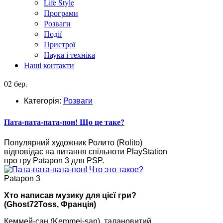
Life Style
Програми
Розваги
Події
Пристрої
Наука і техніка
Наші контакти
02 бер.
Категорія:
Розваги
Пата-пата-пата-пон! Що це таке?
Популярний художник Ролито (Rolito)
відповідає на питання спільноти PlayStation
про гру Patapon 3 для PSP.
Patapon 3
Хто написав музику для цієї гри?
(Ghost72Toss, Франція)
Кеммей-сан (Kemmei-san), талановитий