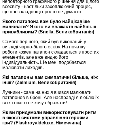
неповторного графічного рішення для цілого
всесвіту - настільки захоплюючий процес,
що про складнощі просто не думаєш.
Якого патапона вам було найцікавіше
малювати? Якого ви вважаєте найбільш
привабливим? (Snella, Великобританія)
Самого першого, який був виконаний у
вигляді чорно-білого ескізу. На початку
роботи кожен патапон складається з простих
елементів, але вже видно його
індивідуальність. Ще мені подобається
малювати лиходіїв.
Які патапоны вам симпатичні більше, ніж
інші? (Zelmium, Великобританія)
Лучники - саме на них я вчився малювати
патапонов в броні. Але насправді я люблю їх
всіх і нікого не хочу ображати!
Як ви придумали використовувати ритм
в якості системи управління героями
гри? (Flashroyaldeluxe, Німеччина)