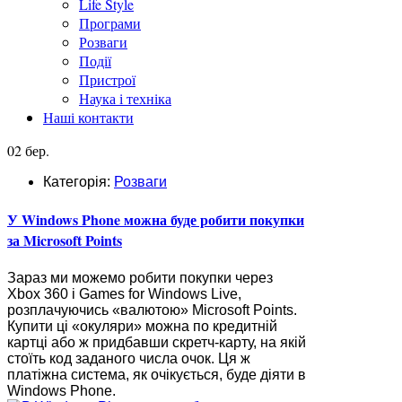
Life Style
Програми
Розваги
Події
Пристрої
Наука і техніка
Наші контакти
02 бер.
Категорія:
Розваги
У Windows Phone можна буде робити покупки
за Microsoft Points
Зараз ми можемо робити покупки через
Xbox 360 і Games for Windows Live,
розплачуючись «валютою» Microsoft Points.
Купити ці «окуляри» можна по кредитній
картці або ж придбавши скретч-карту, на якій
стоїть код заданого числа очок. Ця ж
платіжна система, як очікується, буде діяти в
Windows Phone.