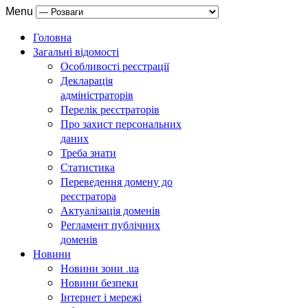
Menu
Головна
Загальні відомості
Особливості реєстрації
Декларація
адміністраторів
Перелік реєстраторів
Про захист персональних
даних
Треба знати
Статистика
Переведення домену до
реєстратора
Актуалізація доменів
Регламент публічних
доменів
Новини
Новини зони .ua
Новини безпеки
Інтернет і мережі