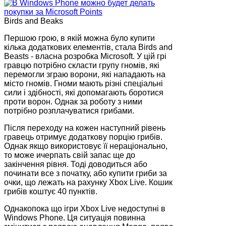
Birds and Beaks
Першою грою, в якій можна було купити
кілька додаткових елементів, стала Birds and
Beasts - власна розробка Microsoft. У цій грі
гравцю потрібно скласти групу гномів, які
перемогли зграю ворони, які нападають на
місто гномів. Гноми мають різні спеціальні
сили і здібності, які допомагають боротися
проти ворон. Однак за роботу з ними
потрібно розплачуватися грибами.
Після переходу на кожен наступний рівень
гравець отримує додаткову порцію грибів.
Однак якщо використовує її нераціонально,
то може ичерпать свій запас ще до
закінчення рівня. Тоді доводиться або
починати все з початку, або купити гриби за
очки, що лежать на рахунку Xbox Live. Кошик
грибів коштує 40 пунктів.
Однакопока що ігри Xbox Live недоступні в
Windows Phone. Ця ситуація повинна