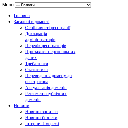
Menu
Головна
Загальні відомості
Особливості реєстрації
Декларація
адміністраторів
Перелік реєстраторів
Про захист персональних
даних
Треба знати
Статистика
Переведення домену до
реєстратора
Актуалізація доменів
Регламент публічних
доменів
Новини
Новини зони .ua
Новини безпеки
Інтернет і мережі