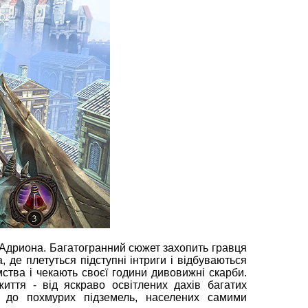
 Адриона. Багатогранний сюжет захопить гравця
, де плетуться підступні інтриги і відбуваються
ства і чекають своєї години дивовижні скарби.
иття - від яскраво освітлених дахів багатих
, до похмурих підземель, населених самими