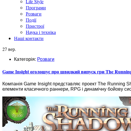
Life Style
Програми
Розваги
Події
Пристрої
Наука і техніка
Наші контакти
27 вер.
Категорія:
Розваги
Game Insight оголошує про швидкий випуск гри The Runnin
Компанія Game Insight представляє проект The Running 
елементи класичного раннери, RPG і динамічну бойову сис