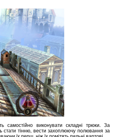
ь самостійно виконувати складні трюки. За
ь стати тінню, вести захоплюючу полювання за
ваючи їх перш, ніж їх помітять пильні вартові.