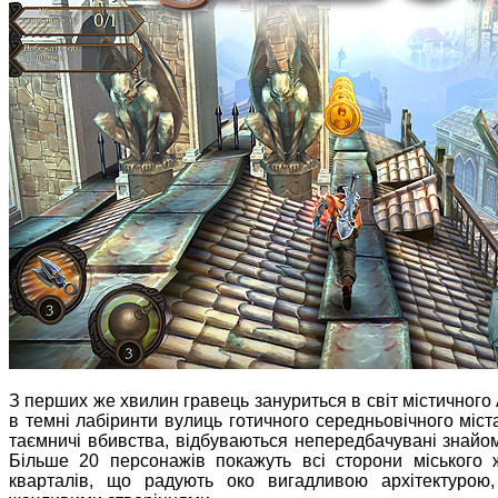
З перших же хвилин гравець зануриться в світ містичного
в темні лабіринти вулиць готичного середньовічного міста
таємничі вбивства, відбуваються непередбачувані знайом
Більше 20 персонажів покажуть всі сторони міського ж
кварталів, що радують око вигадливою архітектурою