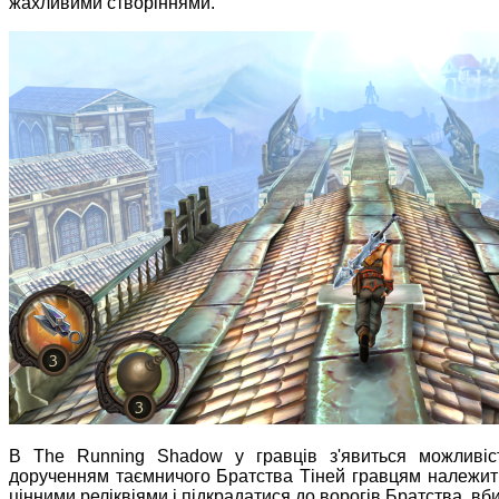
жахливими створіннями.
В The Running Shadow у гравців з'явиться можливіст
дорученням таємничого Братства Тіней гравцям належит
цінними реліквіями і підкрадатися до ворогів Братства, вби