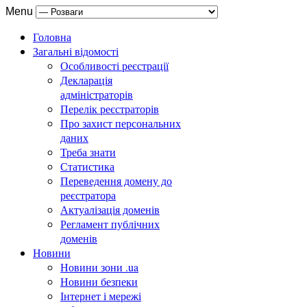
Menu
Головна
Загальні відомості
Особливості реєстрації
Декларація
адміністраторів
Перелік реєстраторів
Про захист персональних
даних
Треба знати
Статистика
Переведення домену до
реєстратора
Актуалізація доменів
Регламент публічних
доменів
Новини
Новини зони .ua
Новини безпеки
Інтернет і мережі