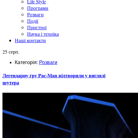
Life Style
Програми
Розваги
Події
Пристрої
Наука і техніка
Наші контакти
25 серп.
Категорія:
Розваги
Легендарну гру Pac-Man відтворили у вигляді
шутера