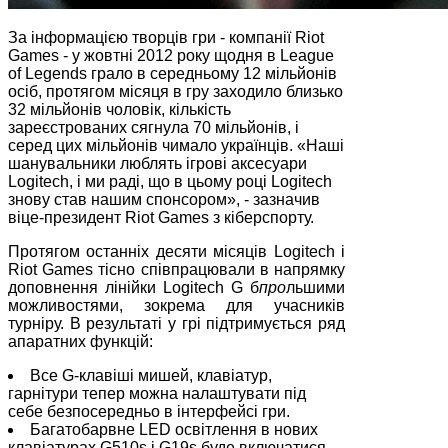
За інформацією творців гри - компанії Riot
Games - у жовтні 2012 року щодня в League
of Legends грало в середньому 12 мільйонів
осіб, протягом місяця в гру заходило близько
32 мільйонів чоловік, кількість
зареєстрованих сягнула 70 мільйонів, і
серед цих мільйонів чимало українців. «Наші
шанувальники люблять ігрові аксесуари
Logitech, і ми раді, що в цьому році Logitech
знову став нашим спонсором», - зазначив
віце-президент Riot Games з кіберспорту.
Протягом останніх десяти місяців Logitech і
Riot Games тісно співпрацювали в напрямку
доповнення лінійки Logitech G б
про
льшими
можливостями, зокрема для учасників
турніру. В результаті у грі підтримується ряд
апаратних функцій:
Все G-клавіші мишей, клавіатур,
гарнітури тепер можна налаштувати під
себе безпосередньо в інтерфейсі гри.
Багатобарвне LED освітлення в нових
клавіатурах G510s і G19s буде включатися,