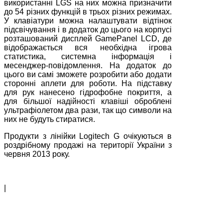
використанні LGS на них можна призначити
до 54 різних функцій в трьох різних режимах.
У клавіатури можна налаштувати відтінок
підсвічування і в додаток до цього на корпусі
розташований дисплей GamePanel LCD, де
відображається вся необхідна ігрова
статистика, системна інформація і
месенджер-повідомлення. На додаток до
цього ви самі зможете розробити або додати
сторонні аплети для роботи. На підставку
для рук нанесено гідрофобне покриття, а
для більшої надійності клавіші оброблені
ультрафіолетом два рази, так що символи на
них не будуть стиратися.
Продукти з лінійки Logitech G очікуються в
роздрібному продажі на території України з
червня 2013 року.
|