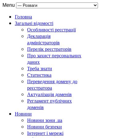
Menu
Головна
Загальні відомості
Особливості реєстрації
Декларація
адміністраторів
Перелік реєстраторів
Про захист персональних
даних
Треба знати
Статистика
Переведення домену до
реєстратора
Актуалізація доменів
Регламент публічних
доменів
Новини
Новини зони .ua
Новини безпеки
Інтернет і мережі