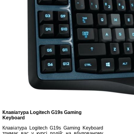
Клавіатура
Logitech
G
19
s
Gaming
Keyboard
Клавіатура Logitech G19s Gaming Keyboard
тримає вас у курсі подій: на вбудованому