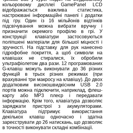
кольоровому дисплеї GamePanel LCD
відображається важлива статистика,
настроювані інформаційні панелі і додатки
під гру. Один із 16 мільйонів відтінків
підсвічування можна вибрати вручну і
призначити окремого профілю в грі. У
конструкції клавіатури застосовуються
поліпшені матеріали для більшої міцності і
зручності. На підставку для рук нанесено
гідрофобне покриття, а щоб символи на
клавішах не стиралися, їх обробили
ультрафіолетом два рази. 12 програмованих
G-клавіш можуть виконувати до 36 різних
функцій в трьох різних режимах (при
врахуванні три макросу на клавішу). До двох
додатковим високошвидкісним USB 2.0
портів можна підключити, наприклад, флеш-
карту або MP3 плеєр і передавати
інформацію. Крім того, клавіатура дозволяє
заряджати пристрої з акумуляторами.
Клавіатура підтримує використання
декількох клавіш одночасно і здатна
зареєструвати до 26 натискань, що дозволяє
в точності виконувати складні комбінації.