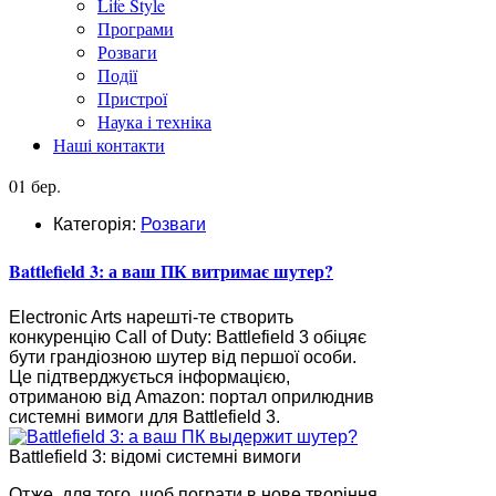
Life Style
Програми
Розваги
Події
Пристрої
Наука і техніка
Наші контакти
01 бер.
Категорія:
Розваги
Battlefield 3: а ваш ПК витримає шутер?
Electronic Arts нарешті-те створить
конкуренцію Call of Duty: Battlefield 3 обіцяє
бути грандіозною шутер від першої особи.
Це підтверджується інформацією,
отриманою від Amazon: портал оприлюднив
системні вимоги для Battlefield 3.
Battlefield 3: відомі системні вимоги
Отже, для того, щоб пограти в нове творіння