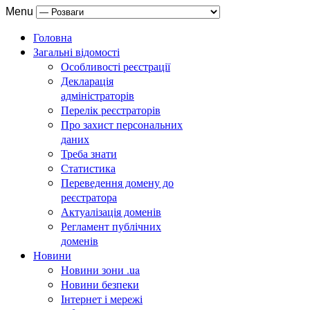
Menu
Головна
Загальні відомості
Особливості реєстрації
Декларація
адміністраторів
Перелік реєстраторів
Про захист персональних
даних
Треба знати
Статистика
Переведення домену до
реєстратора
Актуалізація доменів
Регламент публічних
доменів
Новини
Новини зони .ua
Новини безпеки
Інтернет і мережі