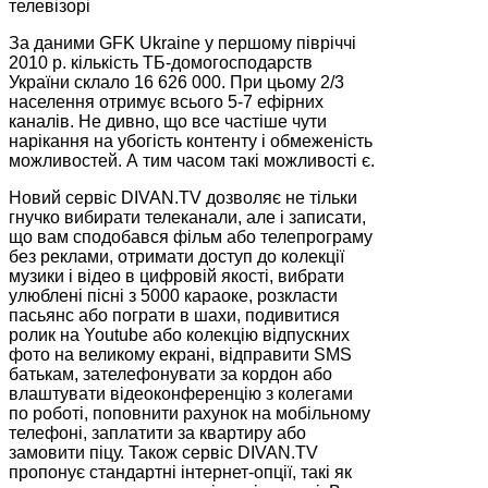
телевізорі
За даними GFK Ukraine у першому півріччі
2010 р. кількість ТБ-домогосподарств
України склало 16 626 000. При цьому 2/3
населення отримує всього 5-7 ефірних
каналів. Не дивно, що все частіше чути
нарікання на убогість контенту і обмеженість
можливостей. А тим часом такі можливості є.
Новий сервіс DIVAN.TV дозволяє не тільки
гнучко вибирати телеканали, але і записати,
що вам сподобався фільм або телепрограму
без реклами, отримати доступ до колекції
музики і відео в цифровій якості, вибрати
улюблені пісні з 5000 караоке, розкласти
пасьянс або пограти в шахи, подивитися
ролик на Youtube або колекцію відпускних
фото на великому екрані, відправити SMS
батькам, зателефонувати за кордон або
влаштувати відеоконференцію з колегами
по роботі, поповнити рахунок на мобільному
телефоні, заплатити за квартиру або
замовити піцу. Також сервіс DIVAN.TV
пропонує стандартні інтернет-опції, такі як