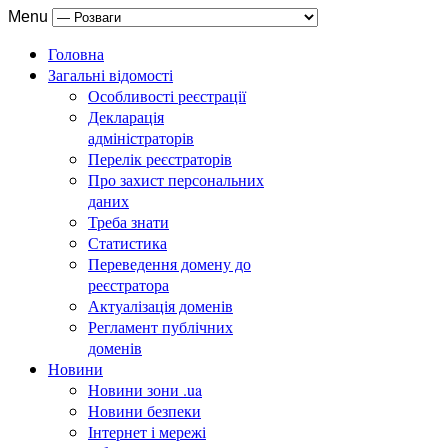
Menu
Головна
Загальні відомості
Особливості реєстрації
Декларація
адміністраторів
Перелік реєстраторів
Про захист персональних
даних
Треба знати
Статистика
Переведення домену до
реєстратора
Актуалізація доменів
Регламент публічних
доменів
Новини
Новини зони .ua
Новини безпеки
Інтернет і мережі