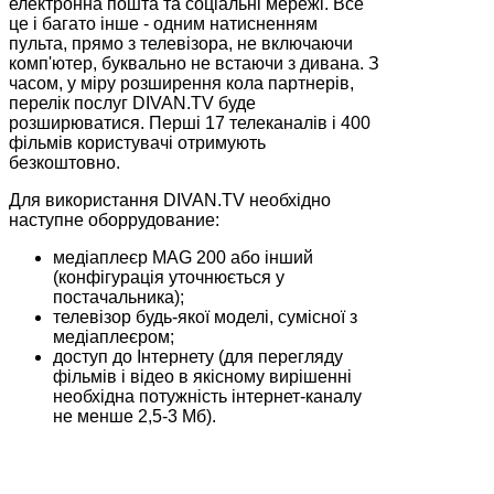
електронна пошта та соціальні мережі. Все
це і багато інше - одним натисненням
пульта, прямо з телевізора, не включаючи
комп'ютер, буквально не встаючи з дивана. З
часом, у міру розширення кола партнерів,
перелік послуг DIVAN.TV буде
розширюватися. Перші 17 телеканалів і 400
фільмів користувачі отримують
безкоштовно.
Для використання DIVAN.TV необхідно
наступне оборрудование:
медіаплеєр MAG 200 або інший
(конфігурація уточнюється у
постачальника);
телевізор будь-якої моделі, сумісної з
медіаплеєром;
доступ до Інтернету (для перегляду
фільмів і відео в якісному вирішенні
необхідна потужність інтернет-каналу
не менше 2,5-3 Мб).