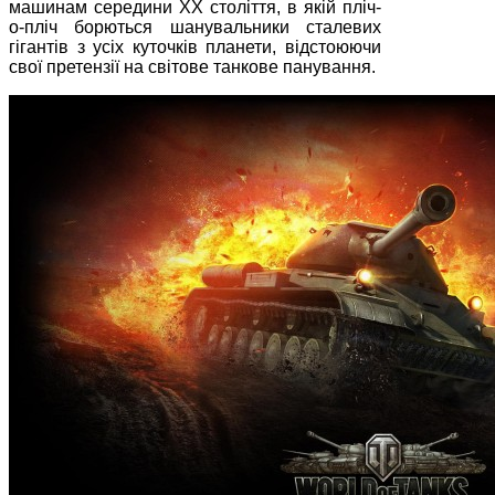
машинам середини XX століття, в якій пліч-
о-пліч борються шанувальники сталевих
гігантів з усіх куточків планети, відстоюючи
свої претензії на світове танкове панування.