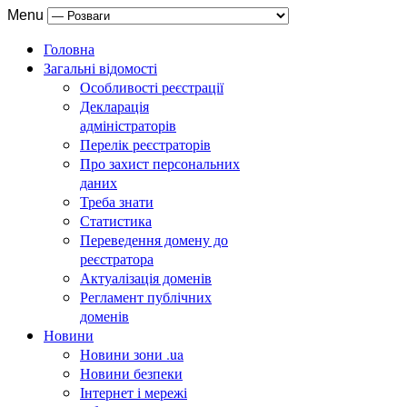
Menu
Головна
Загальні відомості
Особливості реєстрації
Декларація
адміністраторів
Перелік реєстраторів
Про захист персональних
даних
Треба знати
Статистика
Переведення домену до
реєстратора
Актуалізація доменів
Регламент публічних
доменів
Новини
Новини зони .ua
Новини безпеки
Інтернет і мережі