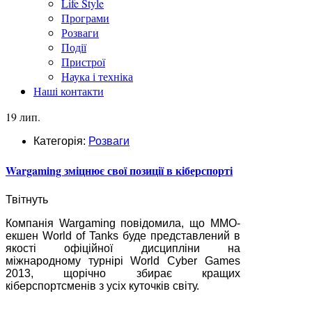
Life Style
Програми
Розваги
Події
Пристрої
Наука і техніка
Наші контакти
19 лип.
Категорія:
Розваги
Wargaming зміцнює свої позиції в кіберспорті
Твітнуть
Компанія Wargaming повідомила, що ММО-
екшен World of Tanks буде представлений в
якості офіційної дисципліни на
міжнародному турнірі World Cyber Games
2013, щорічно збирає кращих
кіберспортсменів з усіх куточків світу.