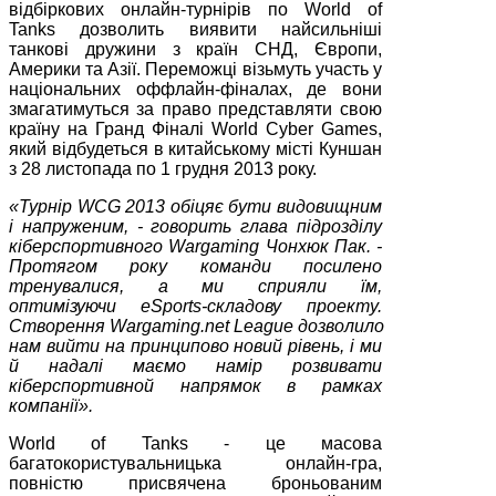
відбіркових онлайн-турнірів по World of
Tanks дозволить виявити найсильніші
танкові дружини з країн СНД, Європи,
Америки та Азії. Переможці візьмуть участь у
національних оффлайн-фіналах, де вони
змагатимуться за право представляти свою
країну на Гранд Фіналі World Cyber Games,
який відбудеться в китайському місті Куншан
з 28 листопада по 1 грудня 2013 року.
«Турнір
WCG
2013 обіцяє бути видовищним
і напруженим, - говорить глава підрозділу
кіберспортивного
Wargaming
Чонхюк Пак. -
Протягом року команди посилено
тренувалися, а ми сприяли їм,
оптимізуючи
eSports-складову проекту.
Створення
Wargaming.net
League
дозволило
нам вийти на принципово новий рівень, і ми
й надалі маємо намір розвивати
кіберспортивной напрямок в рамках
компанії».
World of Tanks - це масова
багатокористувальницька онлайн-гра,
повністю присвячена броньованим