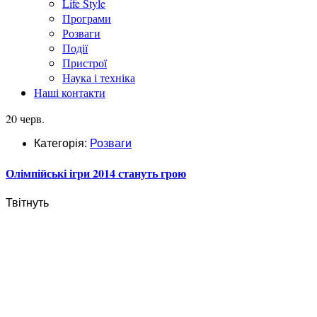
Life Style
Програми
Розваги
Події
Пристрої
Наука і техніка
Наші контакти
20 черв.
Категорія:
Розваги
Олімпійські ігри 2014 стануть грою
Твітнуть