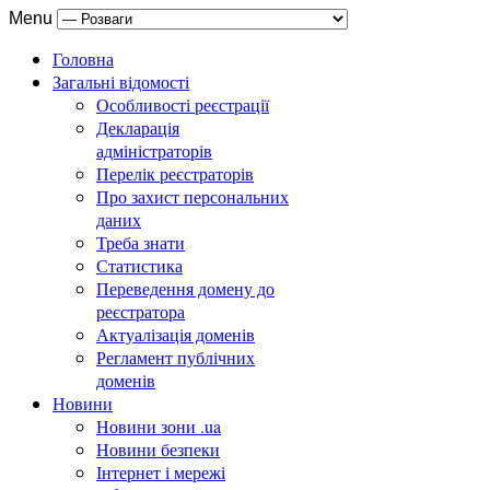
Menu
Головна
Загальні відомості
Особливості реєстрації
Декларація
адміністраторів
Перелік реєстраторів
Про захист персональних
даних
Треба знати
Статистика
Переведення домену до
реєстратора
Актуалізація доменів
Регламент публічних
доменів
Новини
Новини зони .ua
Новини безпеки
Інтернет і мережі