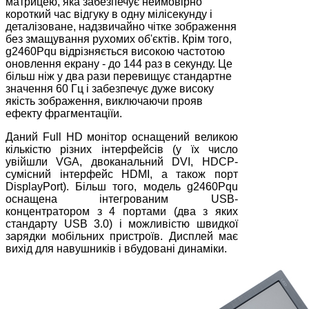
матрицею, яка забезпечує неймовірно
короткий час відгуку в одну мілісекунду і
деталізоване, надзвичайно чітке зображення
без змащування рухомих об'єктів. Крім того,
g2460Pqu відрізняється високою частотою
оновлення екрану - до 144 раз в секунду. Це
більш ніж у два рази перевищує стандартне
значення 60 Гц і забезпечує дуже високу
якість зображення, виключаючи прояв
ефекту фрагментаціїи.
Даний Full HD монітор оснащений великою
кількістю різних інтерфейсів (у їх число
увійшли VGA, двоканальний DVI, HDCP-
сумісний інтерфейс HDMI, а також порт
DisplayPort). Більш того, модель g2460Pqu
оснащена інтегрованим USB-
концентратором з 4 портами (два з яких
стандарту USB 3.0) і можливістю швидкої
зарядки мобільних пристроїв. Дисплей має
вихід для навушників і вбудовані динаміки.