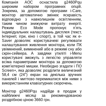
Компанія АОС оснастила g2460Pqu
широким набором програмних опцій.
Зокрема, за допомогою програми i-Care,
монітор автоматично змінює яскравість
відповідно з навколишнім освітленням,
таким чином знижуючи витрату енергії.
Режим Eco Mode пропонує п'ять
індивідуальних налаштувань дисплея (текст,
Інтернет, ігри, кіно і спорт), в той час як e-
Saver дозволяє користувачеві регулювати
налаштування живлення монітора, коли ПК
увімкнений, вимкнений або в режимі сну або
скрін-сейвера. А завдяки утиліті i-Menu
користувачі зможуть з легкістю управляти
всіма параметрами монітора за допомогою
комп'ютерної мишки. Необхідно згадати і ПО
Screen+, яка дозволяє розділити величезний
58,4 см (24″) екран на декілька зручних
панелей і миттєво перемикатися між ними з
використанням клавіатурних скорочень.
Монітор g2460Pqu надійде в продаж у
найближчі місяці за рекомендованою
роздрібною ціною 3660 грн.