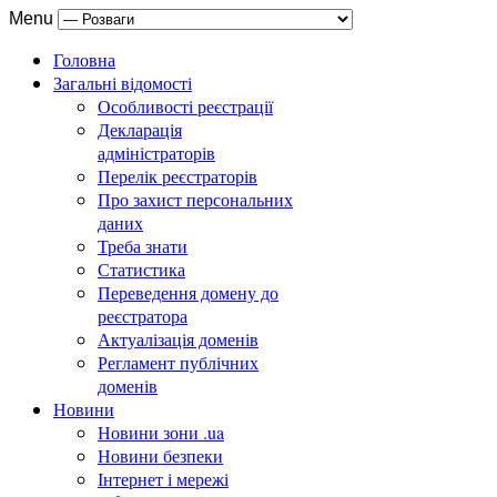
Menu
Головна
Загальні відомості
Особливості реєстрації
Декларація
адміністраторів
Перелік реєстраторів
Про захист персональних
даних
Треба знати
Статистика
Переведення домену до
реєстратора
Актуалізація доменів
Регламент публічних
доменів
Новини
Новини зони .ua
Новини безпеки
Інтернет і мережі