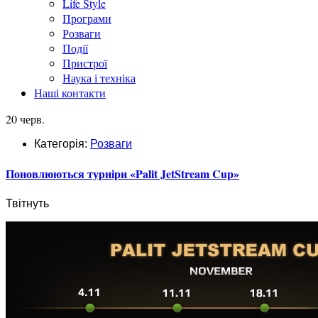
Life Style
Програми
Розваги
Події
Пристрої
Наука і техніка
Наші контакти
20 черв.
Категорія:
Розваги
Поновлюються турніри «Palit JetStream Cup»
Твітнуть