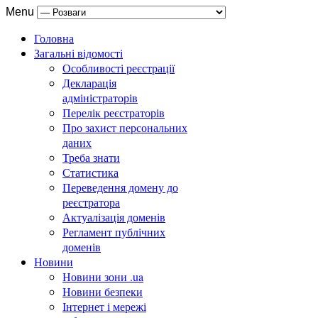
Menu
Головна
Загальні відомості
Особливості реєстрації
Декларація
адміністраторів
Перелік реєстраторів
Про захист персональних
даних
Треба знати
Статистика
Переведення домену до
реєстратора
Актуалізація доменів
Регламент публічних
доменів
Новини
Новини зони .ua
Новини безпеки
Інтернет і мережі