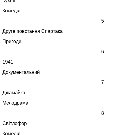
Кухня
Комедія
5
Друге повстання Спартака
Пригоди
6
1941
Документальний
7
Джамайка
Мелодрама
8
Світлофор
Комедія