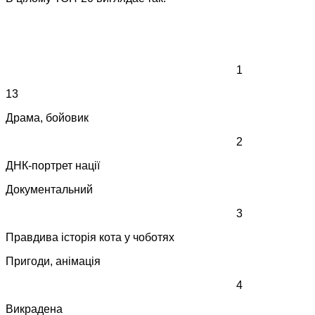
1
13
Драма, бойовик
2
ДНК-портрет нації
Документальний
3
Правдива історія кота у чоботях
Пригоди, анімація
4
Викрадена