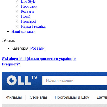
Life Style
Програми
Розваги
Події
Пристрої
Наука і техніка
Наші контакти
19 черв.
Категорія:
Розваги
Які ліцензійні фільми дивляться українці в
Інтернеті?