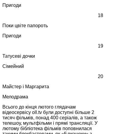
Пригоди
18
Поки цвіте папороть
Пригоди
19
Татусеві дочки
Сімейний
20
Майстер і Маргарита
Мелодрама
Всього до кінця лютого глядачам
відеосервісу oll.tv були доступні більше 2
тисяч фільмів, понад 400 серіалів, а також
телешоу, мультфільми і прямі трансляції. У
лютому бібліотека фільмів поповнилася
такими блокбастерами, як «Близнюки» з