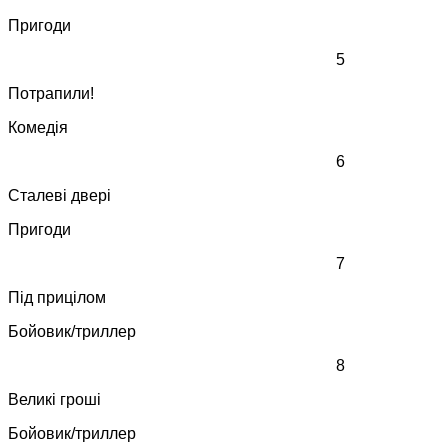
Пригоди
5
Потрапили!
Комедія
6
Сталеві двері
Пригоди
7
Під прицілом
Бойовик/триллер
8
Великі гроші
Бойовик/триллер