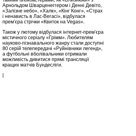
Арнольдом Шварценеггером і Денні Девіто,
«Залізне небо», «Халк», «Кінг Конг», «Страх
і ненависть в Лас-Вегасі», відбулася
прем'єра стрічки «Квиток на Vegas».
Також у лютому відбулася інтернет-прем'єра
містичного серіалу «Грімм». Любителям
науково-пізнавального жанру стали доступні
80 серій телепередачі «Руйнівники легенд»,
а футбольні вболівальники отримали
можливість дивитися прямі трансляції
кращих матчів Бундесліги.
|