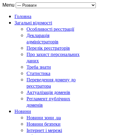
Menu
Головна
Загальні відомості
Особливості реєстрації
Декларація
адміністраторів
Перелік реєстраторів
Про захист персональних
даних
Треба знати
Статистика
Переведення домену до
реєстратора
Актуалізація доменів
Регламент публічних
доменів
Новини
Новини зони .ua
Новини безпеки
Інтернет і мережі