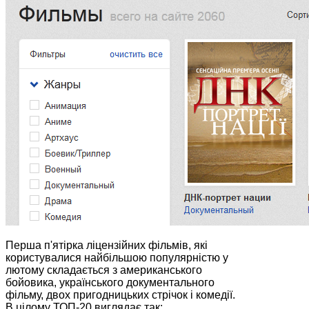
Перша п'ятірка ліцензійних фільмів, які
користувалися найбільшою популярністю у
лютому складається з американського
бойовика, українського документального
фільму, двох пригодницьких стрічок і комедії.
В цілому ТОП-20 виглядає так: