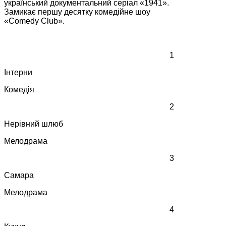
український документальний серіал «1941».
Замикає першу десятку комедійне шоу
«Comedy Club».
1
Інтерни
Комедія
2
Нерівний шлюб
Мелодрама
3
Самара
Мелодрама
4