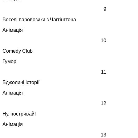
9
Веселі паровозики з Чаггінгтона
Анімація
10
Comedy Club
Гумор
11
Бджолині історії
Анімація
12
Ну, постривай!
Анімація
13