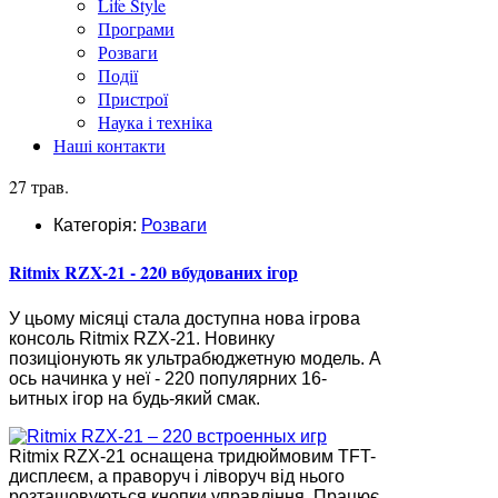
Life Style
Програми
Розваги
Події
Пристрої
Наука і техніка
Наші контакти
27 трав.
Категорія:
Розваги
Ritmix RZX-21 - 220 вбудованих ігор
У цьому місяці стала доступна нова ігрова
консоль Ritmix RZX-21. Новинку
позиціонують як ультрабюджетную модель. А
ось начинка у неї - 220 популярних 16-
ьитных ігор на будь-який смак.
Ritmix RZX-21 оснащена тридюймовим TFT-
дисплеєм, а праворуч і ліворуч від нього
розташовуються кнопки управління. Працює