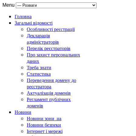
Menu
Головна
Загальні відомості
Особливості реєстрації
Декларація
адміністраторів
Перелік реєстраторів
Про захист персональних
даних
Треба знати
Статистика
Переведення домену до
реєстратора
Актуалізація доменів
Регламент публічних
доменів
Новини
Новини зони .ua
Новини безпеки
Інтернет і мережі