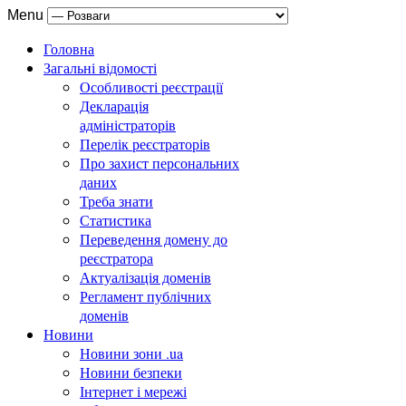
Menu
Головна
Загальні відомості
Особливості реєстрації
Декларація
адміністраторів
Перелік реєстраторів
Про захист персональних
даних
Треба знати
Статистика
Переведення домену до
реєстратора
Актуалізація доменів
Регламент публічних
доменів
Новини
Новини зони .ua
Новини безпеки
Інтернет і мережі