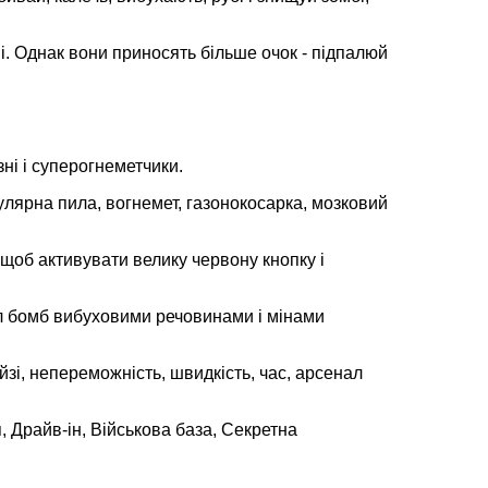
ні. Однак вони приносять більше очок - підпалюй
зні і суперогнеметчики.
кулярна пила, вогнемет, газонокосарка, мозковий
 щоб активувати велику червону кнопку і
л бомб вибуховими речовинами і мінами
зі, непереможність, швидкість, час, арсенал
, Драйв-ін, Військова база, Секретна