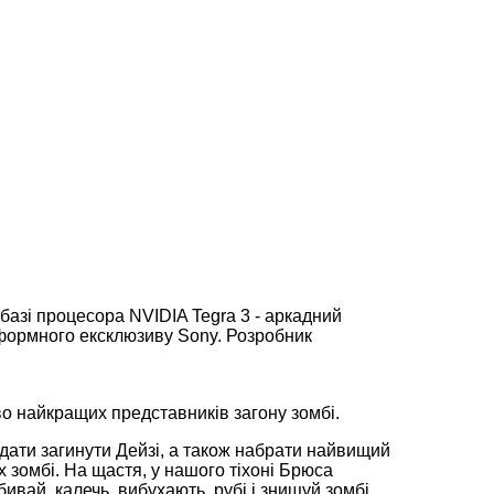
 базі процесора NVIDIA Tegra 3 - аркадний
формного ексклюзиву Sony. Розробник
во найкращих представників загону зомбі.
 дати загинути Дейзі, а також набрати найвищий
х зомбі. На щастя, у нашого тіхоні Брюса
ивай, калечь, вибухають, рубі і знищуй зомбі,