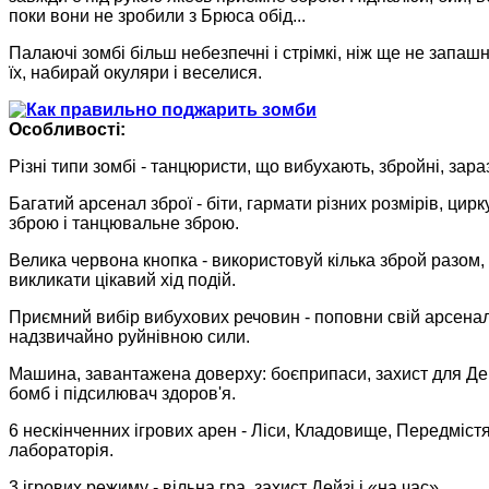
поки вони не зробили з Брюса обід...
Палаючі зомбі більш небезпечні і стрімкі, ніж ще не запаш
їх, набирай окуляри і веселися.
Особливості:
Різні типи зомбі - танцюристи, що вибухають, збройні, зара
Багатий арсенал зброї - біти, гармати різних розмірів, цир
зброю і танцювальне зброю.
Велика червона кнопка - використовуй кілька зброй разом,
викликати цікавий хід подій.
Приємний вибір вибухових речовин - поповни свій арсена
надзвичайно руйнівною сили.
Машина, завантажена доверху: боєприпаси, захист для Дей
бомб і підсилювач здоров'я.
6 нескінченних ігрових арен - Ліси, Кладовище, Передмістя
лабораторія.
3 ігрових режиму - вільна гра, захист Дейзі і «на час».