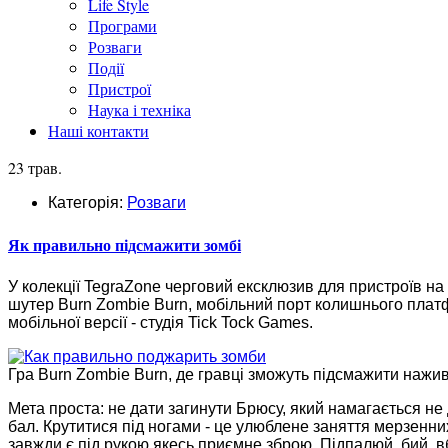
Life Style
Програми
Розваги
Події
Пристрої
Наука і техніка
Наші контакти
23 трав.
Категорія:
Розваги
Як правильно підсмажити зомбі
У колекції TegraZone черговий ексклюзив для пристроїв на
шутер Burn Zombie Burn, мобільний порт колишнього плат
мобільної версії - студія Tick Tock Games.
Гра Burn Zombie Burn, де гравці зможуть підсмажити нажи
Мета проста: не дати загинути Брюсу, який намагається не
бал. Крутитися під ногами - це улюблене заняття мерзенни
завжди є під рукою якесь приємне зброю. Підпалюй, бий, вб