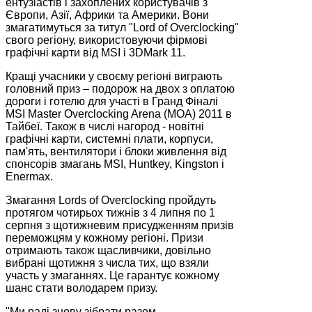
ентузіастів і захоплених користувачів з
Європи, Азії, Африки та Америки. Вони
змагатимуться за титул "Lord of Overclocking"
свого регіону, використовуючи фірмові
графічні карти від MSI і 3DMark 11.
Кращі учасники у своєму регіоні виграють
головний приз – подорож на двох з оплатою
дороги і готелю для участі в Гранд Фіналі
MSI Master Overclocking Arena (MOA) 2011 в
Тайбеї. Також в числі нагород - новітні
графічні карти, системні плати, корпуси,
пам'ять, вентилятори і блоки живлення від
спонсорів змагань MSI, Huntkey, Kingston і
Enermax.
Змагання Lords of Overclocking пройдуть
протягом чотирьох тижнів з 4 липня по 1
серпня з щотижневим присудженням призів
переможцям у кожному регіоні. Призи
отримають також щасливчики, довільно
вибрані щотижня з числа тих, що взяли
участь у змаганнях. Це гарантує кожному
шанс стати володарем призу.
"Ми раді знову зібрати разом