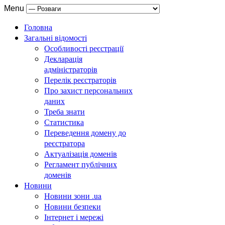
Menu
Головна
Загальні відомості
Особливості реєстрації
Декларація
адміністраторів
Перелік реєстраторів
Про захист персональних
даних
Треба знати
Статистика
Переведення домену до
реєстратора
Актуалізація доменів
Регламент публічних
доменів
Новини
Новини зони .ua
Новини безпеки
Інтернет і мережі