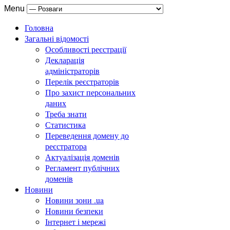
Menu
Головна
Загальні відомості
Особливості реєстрації
Декларація
адміністраторів
Перелік реєстраторів
Про захист персональних
даних
Треба знати
Статистика
Переведення домену до
реєстратора
Актуалізація доменів
Регламент публічних
доменів
Новини
Новини зони .ua
Новини безпеки
Інтернет і мережі