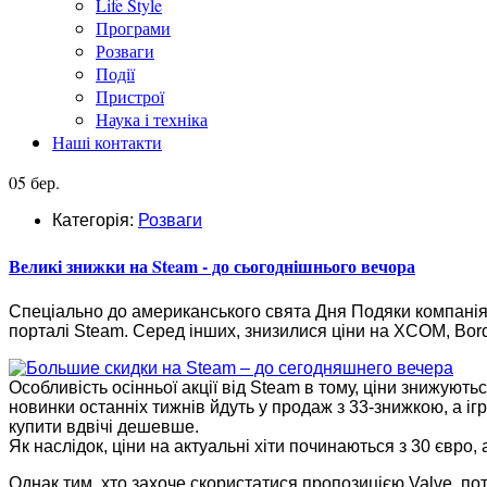
Life Style
Програми
Розваги
Події
Пристрої
Наука і техніка
Наші контакти
05 бер.
Категорія:
Розваги
Великі знижки на Steam - до сьогоднішнього вечора
Спеціально до американського свята Дня Подяки компанія 
порталі Steam. Серед інших, знизилися ціни на XCOM, Borde
Особливість осінньої акції від Steam в тому, ціни знижуються 
новинки останніх тижнів йдуть у продаж з 33-знижкою, а іг
купити вдвічі дешевше.
Як наслідок, ціни на актуальні хіти починаються з 30 євро, а 
Однак тим, хто захоче скористатися пропозицією Valve, пот