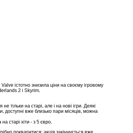
Valve істотно знизила ціни на своєму ігровому
rlands 2 і Skyrim.
не тільки на старі, але і на нові ігри. Деякі
ри, доступні вже близько пари місяців, можна
на старі хіти - з 5 євро.
рібно поквапитися: акція закінчується вже