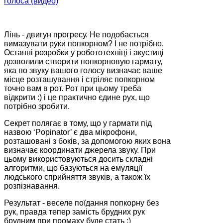
Лінь - двигун прогресу. Не подобається
вимазувати руки попкорном? І не потрібно.
Останні розробки у робототехніці і акустиці
дозволили створити попкорновую гармату,
яка по звуку вашого голосу визначає ваше
місце розташування і стріляє попкорном
точно вам в рот. Рот при цьому треба
відкрити :) і це практично єдине рух, що
потрібно зробити.
Секрет полягає в тому, що у гармати під
назвою ‘Popinator’ є два мікрофони,
розташовані з боків, за допомогою яких вона
визначає координати джерела звуку. При
цьому використовуються досить складні
алгоритми, що базуються на емуляції
людського сприйняття звуків, а також їх
розпізнавання.
Результат - веселе поїдання попкорну без
рук, правда тепер замість брудних рук
брудним при промаху буде стать :)