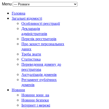
Menu
Головна
Загальні відомості
Особливості реєстрації
Декларація
адміністраторів
Перелік реєстраторів
Про захист персональних
даних
Треба знати
Статистика
Переведення домену до
реєстратора
Актуалізація доменів
Регламент публічних
доменів
Новини
Новини зони .ua
Новини безпеки
Інтернет і мережі