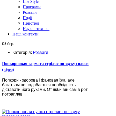
Life Style
Програми
Розваги
Події
Пристрої
Наука і техніка
Наші контакти
05 бер.
Категорія:
Розваги
Попкорновая гармата стріляє по звуку голоси
(відео)
Попкорн - здорова і фановая їжа, але
багатьом не подобається необхідність
діставати його руками. От якби він сам в рот
потрапляв...