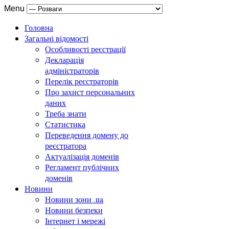
Menu
Головна
Загальні відомості
Особливості реєстрації
Декларація
адміністраторів
Перелік реєстраторів
Про захист персональних
даних
Треба знати
Статистика
Переведення домену до
реєстратора
Актуалізація доменів
Регламент публічних
доменів
Новини
Новини зони .ua
Новини безпеки
Інтернет і мережі