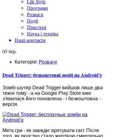
Life Style
Програми
Розваги
Події
Пристрої
Наука і техніка
Наші контакти
05 бер.
Категорія:
Розваги
Dead Trigger: безкоштовні зомбі на Android'е
Зомбі-шутер Dead Trigger вийшов лише два
тижні тому - а на Google Play Store вже
з'явилася його поновлена - і безкоштовна -
версія.
Мета гри - як завжди: врятувати світ. Після
того, як людство стало жертвою смертельно