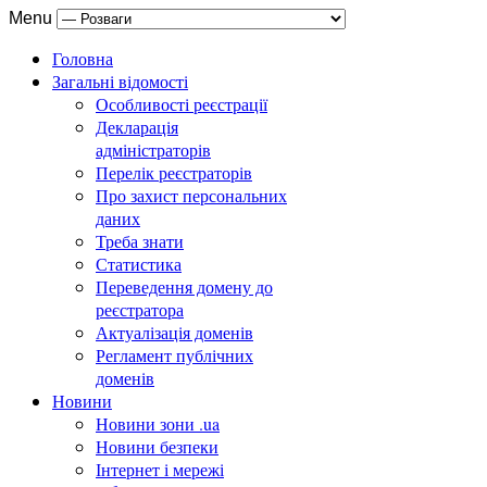
Menu
Головна
Загальні відомості
Особливості реєстрації
Декларація
адміністраторів
Перелік реєстраторів
Про захист персональних
даних
Треба знати
Статистика
Переведення домену до
реєстратора
Актуалізація доменів
Регламент публічних
доменів
Новини
Новини зони .ua
Новини безпеки
Інтернет і мережі