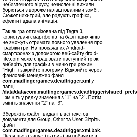
небезпечного вірусу, нечисленні вижили
борються з вороже налаштованими зомбі.
Сюжет нехитрий, але радують графіка,
ефекти і вдала анімація.
Так як гра оптимізована під Tegra 3,
користувачі смартфонів на базі інших чіпів
не зможуть отримати повного уявлення про
графіки гри. На прокачаних Android-
смартфонах з допомогою веб-сайту droid-
life.com може спрацювати наступний трюк:
виберіть для графіки в меню гри режим
"High" і закрийте програму. Відкрийте через
файловий менеджер файл
com
.
madfingergames
.
deadtrigger
.
xml
у
папці
/
data
/
data
/
com
.
madfingergames
.
deadtrigger
/
shared
_
prefs
і змініть у рядку значення з "1" на "2". Потім
змініть значення "2" на "3".
Збережіть файл і видаліть всі текстові
документи для Group, Other та User. Зітріть
файл
com
.
madfingergames
.
deadtrigger
.
xml
.
bak
.
Після цього запустіть гру - і ви побачите в