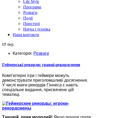
Life Style
Програми
Розваги
Події
Пристрої
Наука і техніка
Наші контакти
05 бер.
Категорія:
Розваги
Геймерські рекорди: гравці-рекордсмени
Комп'ютерні ігри і геймери можуть
демонструвати приголомшливі досягнення.
У числі книги рекордів Гіннеса є навіть
спеціальне видання, присвячене цій
тематиці.
Танцюй, поки молодий!
Якщо почати грати