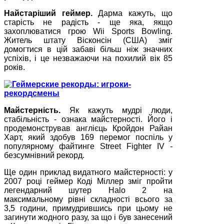
Найстаріший геймер.
Дарма кажуть, що
старість не радість - ще яка, якщо
захоплюватися грою Wii Sports Bowling.
Житель штату Вісконсін (США) зміг
домогтися в цій забаві більш ніж значних
успіхів, і це незважаючи на похилий вік 85
років.
Майстерність.
Як кажуть мудрі люди,
стабільність - ознака майстерності. Його і
продемонстрував англієць Кройдон Райан
Харт, який здобув 169 перемог поспіль у
популярному файтинге Street Fighter IV -
безсумнівний рекорд.
Ще один приклад видатного майстерності: у
2007 році геймер Коді Міллер зміг пройти
легендарний шутер Halo 2 на
максимальному рівні складності всього за
3,5 години, примудрившись при цьому не
загинути жодного разу, за що і був занесений