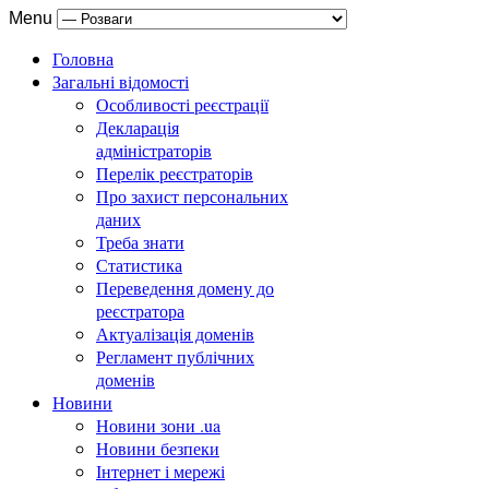
Menu
Головна
Загальні відомості
Особливості реєстрації
Декларація
адміністраторів
Перелік реєстраторів
Про захист персональних
даних
Треба знати
Статистика
Переведення домену до
реєстратора
Актуалізація доменів
Регламент публічних
доменів
Новини
Новини зони .ua
Новини безпеки
Інтернет і мережі