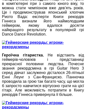
в комп'ютерні ігри з самого юного віку, то
можна стати чемпіоном вже дев'ять років.
Це і продемонстрував японський хлопчик
Риото Вада: експерти Книги рекордів
Гіннеса визнали його наймолодшим
геймером, якому вдалося досягти
найкращого результату в популярній грі
Dance Dance Revolution.
Героїчна гітаристка.
Не відстають від
геймерів-чоловіків і представниці
прекрасної половини людства. Почесне
звання рекордсмена в грі Guitar Hero 3
серед дівчат заслужено дісталося 26-літньої
Енні Леунг з Сан-Франциско. Панночка
проводила за грою так багато часу, що могла
б запросто навчитися віртуозно грати на цієї
гітарі. Але можливість потрапити в Книгу
рекордів Гіннеса привернула її більше.