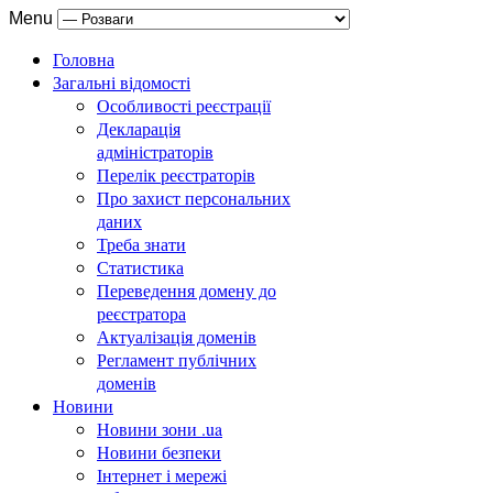
Menu
Головна
Загальні відомості
Особливості реєстрації
Декларація
адміністраторів
Перелік реєстраторів
Про захист персональних
даних
Треба знати
Статистика
Переведення домену до
реєстратора
Актуалізація доменів
Регламент публічних
доменів
Новини
Новини зони .ua
Новини безпеки
Інтернет і мережі