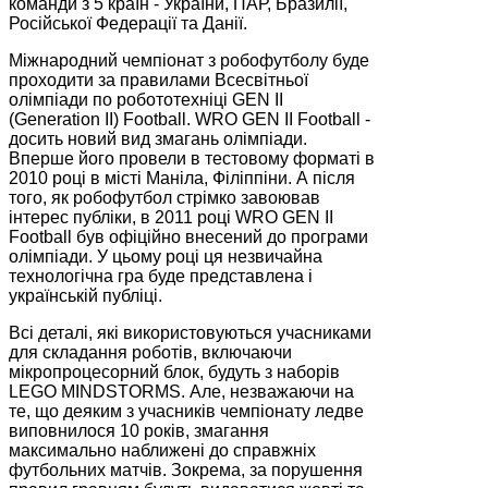
команди з 5 країн - України, ПАР, Бразилії,
Російської Федерації та Данії.
Міжнародний чемпіонат з робофутболу буде
проходити за правилами Всесвітньої
олімпіади по робототехніці GEN II
(Generation II) Football. WRO GEN II Football -
досить новий вид змагань олімпіади.
Вперше його провели в тестовому форматі в
2010 році в місті Маніла, Філіппіни. А після
того, як робофутбол стрімко завоював
інтерес публіки, в 2011 році WRO GEN II
Football був офіційно внесений до програми
олімпіади. У цьому році ця незвичайна
технологічна гра буде представлена і
українській публіці.
Всі деталі, які використовуються учасниками
для складання роботів, включаючи
мікропроцесорний блок, будуть з наборів
LEGO MINDSTORMS. Але, незважаючи на
те, що деяким з учасників чемпіонату ледве
виповнилося 10 років, змагання
максимально наближені до справжніх
футбольних матчів. Зокрема, за порушення