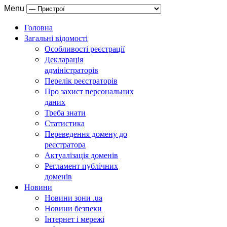
Menu
Головна
Загальні відомості
Особливості реєстрації
Декларація
адміністраторів
Перелік реєстраторів
Про захист персональних
даних
Треба знати
Статистика
Переведення домену до
реєстратора
Актуалізація доменів
Регламент публічних
доменів
Новини
Новини зони .ua
Новини безпеки
Інтернет і мережі