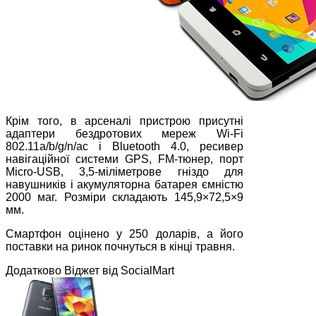
Крім того, в арсеналі пристрою присутні
адаптери бездротових мереж Wi-Fi
802.11a/b/g/n/ac і Bluetooth 4.0, ресивер
навігаційної системи GPS, FM-тюнер, порт
Micro-USB, 3,5-міліметрове гніздо для
навушників і акумуляторна батарея ємністю
2000 маг. Розміри складають 145,9×72,5×9
мм.
Смартфон оцінено у 250 доларів, а його
поставки на ринок почнуться в кінці травня.
Додатково Віджет від SocialMart