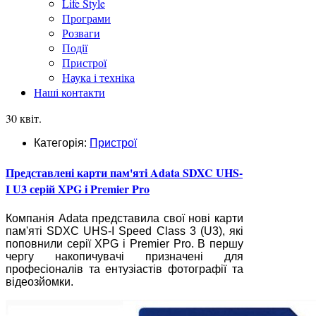
Life Style
Програми
Розваги
Події
Пристрої
Наука і техніка
Наші контакти
30 квіт.
Категорія:
Пристрої
Представлені карти пам'яті Adata SDXC UHS-
I U3 серій XPG і Premier Pro
Компанія Adata представила свої нові карти
пам'яті SDXC UHS-I Speed Class 3 (U3), які
поповнили серії XPG і Premier Pro. В першу
чергу накопичувачі призначені для
професіоналів та ентузіастів фотографії та
відеозйомки.