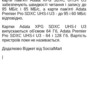
карти пам'яті Adata XPG SDXC UHS-I U3
забезпечують швидкості читання і запису до
95 МБ/с і 85 МБ/с, а карти пам'яті Adata
Premier Pro SDXC UHS-I U3 - до 95 і 60 МБ/с
відповідно.
Картки Adata XPG SDXC UHS-I U3
випускаються об'ємом 64 Гб, Adata Premier
Pro SDXC UHS-I U3 - 64 і 128 Гб. Вартість
пристроїв поки не називається.
Додатково Віджет від SocialMart
|