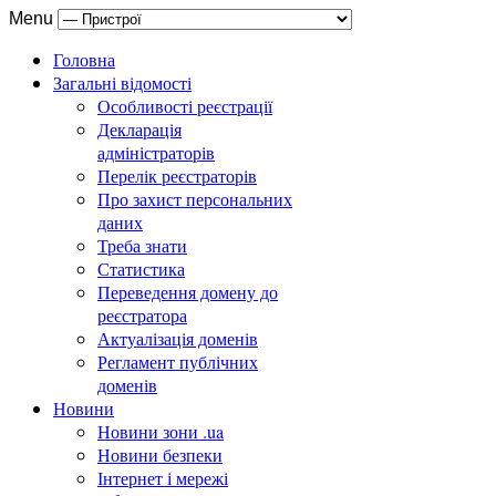
Menu
Головна
Загальні відомості
Особливості реєстрації
Декларація
адміністраторів
Перелік реєстраторів
Про захист персональних
даних
Треба знати
Статистика
Переведення домену до
реєстратора
Актуалізація доменів
Регламент публічних
доменів
Новини
Новини зони .ua
Новини безпеки
Інтернет і мережі