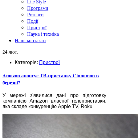
Life Style
Програми
Розваги
Події
Пристрої
Наука і техніка
Наші контакти
24 лют.
Категорія:
Пристрої
Amazon анонсує ТВ-приставку Cinnamon в
березні?
У мережі з'явилися дані про підготовку
компанією Amazon власної телеприставки,
яка складе конкуренцію Apple TV, Roku.