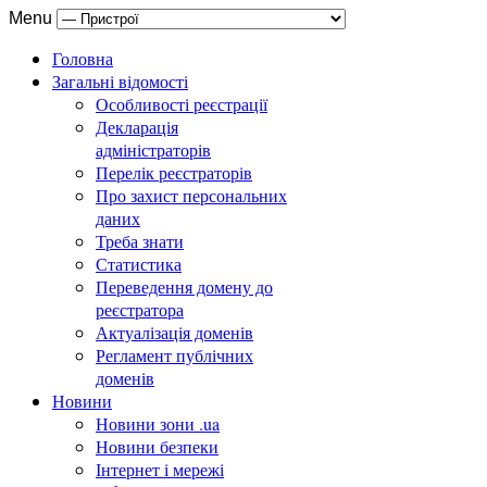
Menu
Головна
Загальні відомості
Особливості реєстрації
Декларація
адміністраторів
Перелік реєстраторів
Про захист персональних
даних
Треба знати
Статистика
Переведення домену до
реєстратора
Актуалізація доменів
Регламент публічних
доменів
Новини
Новини зони .ua
Новини безпеки
Інтернет і мережі