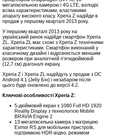
мегапіксельною камерою і 4G LTE, володіє
всіма характеристиками, властивими
апарату високого класу. Xperia Z надійде в
продаж у першому кварталі 2013 року.
У першому кварталі 2013 року на
український ринок надійде смартфон Xperia
ZL. Xperia ZL має схожі з Xperia Z технічними
характеристиками. Смартфон виконаний у
класичному дизайні і відрізняється меншим
розміром при аналогічній п'ятидюймовій
(12,7 см) діагоналі екрану.
Xperia Z і Xperia ZL надійдуть у продаж з ОС
Android 4.1 (Jelly Бін) і незабаром після
цього буде оновлено до версії 4.2.
Ключові особливості Xperia Z:
5-дюймовий екран x 1080 Full HD 1920
Reality Display з технологією Mobile
BRAVIA Engine 2
13-мегапіксельна камера з матрицею
Exmor RS для мобільних пристроїв,
підтримкою HDR-відео, режимом