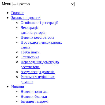
Menu
Головна
Загальні відомості
Особливості реєстрації
Декларація
адміністраторів
Перелік реєстраторів
Про захист персональних
даних
Треба знати
Статистика
Переведення домену до
реєстратора
Актуалізація доменів
Регламент публічних
доменів
Новини
Новини зони .ua
Новини безпеки
Інтернет і мережі