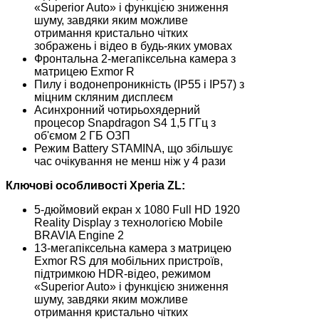
«Superior Auto» і функцією зниження
шуму, завдяки яким можливе
отримання кристально чітких
зображень і відео в будь-яких умовах
Фронтальна 2-мегапіксельна камера з
матрицею Exmor R
Пилу і водонепроникність (IP55 і IP57) з
міцним скляним дисплеєм
Асинхронний чотирьохядерний
процесор Snapdragon S4 1,5 ГГц з
об'ємом 2 ГБ ОЗП
Режим Battery STAMINA, що збільшує
час очікування не менш ніж у 4 рази
Ключові особливості Xperia Z
L
:
5-дюймовий екран x 1080 Full HD 1920
Reality Display з технологією Mobile
BRAVIA Engine 2
13-мегапіксельна камера з матрицею
Exmor RS для мобільних пристроїв,
підтримкою HDR-відео, режимом
«Superior Auto» і функцією зниження
шуму, завдяки яким можливе
отримання кристально чітких