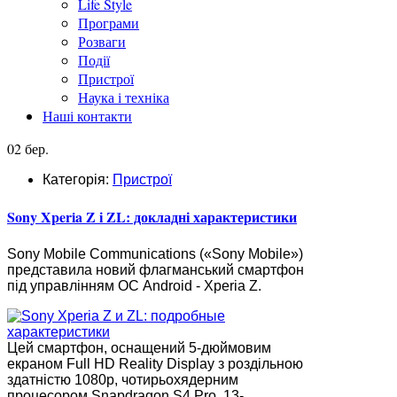
Life Style
Програми
Розваги
Події
Пристрої
Наука і техніка
Наші контакти
02 бер.
Категорія:
Пристрої
Sony Xperia Z і ZL: докладні характеристики
Sony Mobile Communications («Sony Mobile»)
представила новий флагманський смартфон
під управлінням ОС Android - Xperia Z.
Цей смартфон, оснащений 5-дюймовим
екраном Full HD Reality Display з роздільною
здатністю 1080p, чотирьохядерним
процесором Snapdragon S4 Pro, 13-