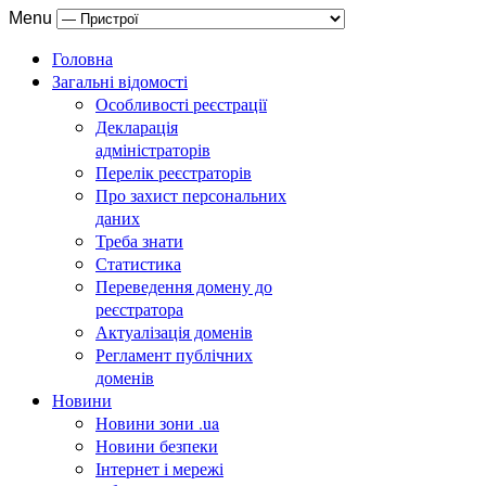
Menu
Головна
Загальні відомості
Особливості реєстрації
Декларація
адміністраторів
Перелік реєстраторів
Про захист персональних
даних
Треба знати
Статистика
Переведення домену до
реєстратора
Актуалізація доменів
Регламент публічних
доменів
Новини
Новини зони .ua
Новини безпеки
Інтернет і мережі