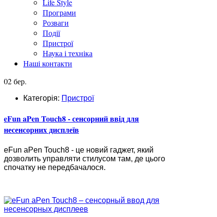
Life Style
Програми
Розваги
Події
Пристрої
Наука і техніка
Наші контакти
02 бер.
Категорія:
Пристрої
eFun aPen Touch8 - сенсорний ввід для
несенсорних дисплеїв
eFun aPen Touch8 - це новий гаджет, який
дозволить управляти стилусом там, де цього
спочатку не передбачалося.