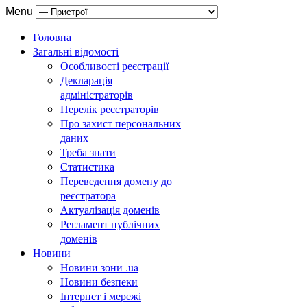
Menu
Головна
Загальні відомості
Особливості реєстрації
Декларація
адміністраторів
Перелік реєстраторів
Про захист персональних
даних
Треба знати
Статистика
Переведення домену до
реєстратора
Актуалізація доменів
Регламент публічних
доменів
Новини
Новини зони .ua
Новини безпеки
Інтернет і мережі