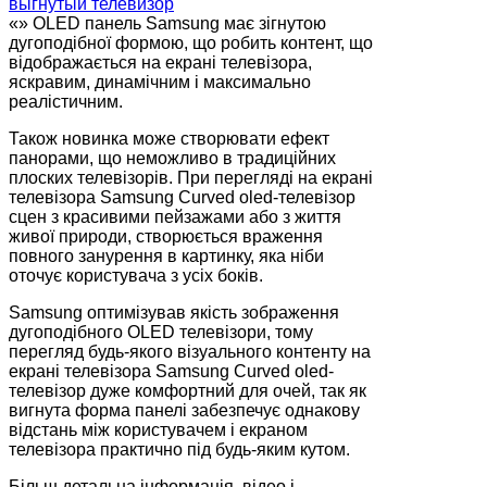
«» OLED панель Samsung має зігнутою
дугоподібної формою, що робить контент, що
відображається на екрані телевізора,
яскравим, динамічним і максимально
реалістичним.
Також новинка може створювати ефект
панорами, що неможливо в традиційних
плоских телевізорів. При перегляді на екрані
телевізора Samsung Curved oled-телевізор
сцен з красивими пейзажами або з життя
живої природи, створюється враження
повного занурення в картинку, яка ніби
оточує користувача з усіх боків.
Samsung оптимізував якість зображення
дугоподібного OLED телевізори, тому
перегляд будь-якого візуального контенту на
екрані телевізора Samsung Curved oled-
телевізор дуже комфортний для очей, так як
вигнута форма панелі забезпечує однакову
відстань між користувачем і екраном
телевізора практично під будь-яким кутом.
Більш детальна інформація, відео і