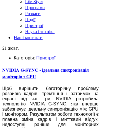
Life Style
Програми
Розваги
Події
Пристрої
Наука і техніка
Наші контакти
21 жовт.
Категорія:
Пристрої
NVIDIA G-SYNC - ідеальна синхронізація
моніторів з GPU
Щоб вирішити багаторічну проблему
розривів кадрів, тремтіння і затримок на
екрані під час гри, NVIDIA розробила
технологію NVIDIA G-SYNC, яка вперше
забезпечує ідеальну синхронізацію між GPU
і монітором. Результатом роботи технології є
плавна зміна кадрів і миттєвий відгук,
недоступні раніше для моніторних