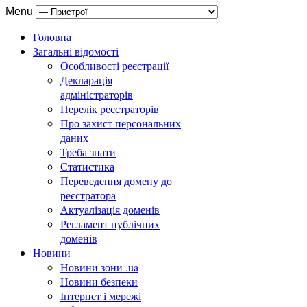
Menu
Головна
Загальні відомості
Особливості реєстрації
Декларація
адміністраторів
Перелік реєстраторів
Про захист персональних
даних
Треба знати
Статистика
Переведення домену до
реєстратора
Актуалізація доменів
Регламент публічних
доменів
Новини
Новини зони .ua
Новини безпеки
Інтернет і мережі