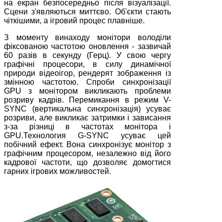
на екран безпосередньо після візуалізації.
Сцени з'являються миттєво. Об'єкти стають
чіткішими, а ігровий процес плавніше.
З моменту винаходу монітори володіли
фіксованою частотою оновлення - зазвичай
60 разів в секунду (Герц). У свою чергу
графічні процесори, в силу динамічної
природи відеоігор, рендерят зображення із
змінною частотою. Спроби синхронізації
GPU з монітором викликають проблеми
розриву кадрів. Перемикання в режим V-
SYNC (вертикальна синхронізація) усуває
розриви, але викликає затримки і зависання
з-за різниці в частотах монітора і
GPU.Технология G-SYNC усуває цей
побічний ефект. Вона синхронізує монітор з
графічним процесором, незалежно від його
кадрової частоти, що дозволяє домогтися
гарних ігрових можливостей.