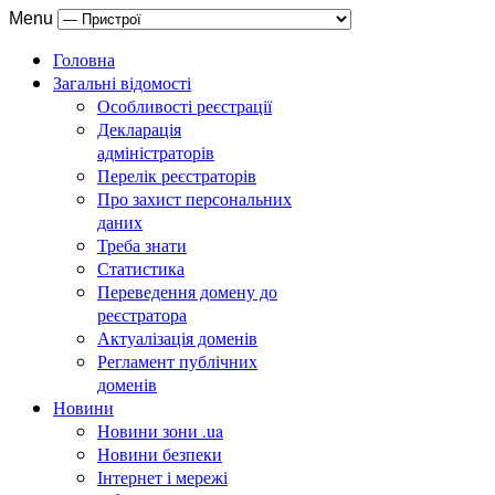
Menu
Головна
Загальні відомості
Особливості реєстрації
Декларація
адміністраторів
Перелік реєстраторів
Про захист персональних
даних
Треба знати
Статистика
Переведення домену до
реєстратора
Актуалізація доменів
Регламент публічних
доменів
Новини
Новини зони .ua
Новини безпеки
Інтернет і мережі