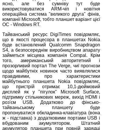
ясно, але без сумніву тут буде
використовуватися ARM-чіп і новітня
операційна система "великого друга" фінів,
компанії Microsoft, тобто планшет варіант цієї
ОС - Windows RT.
Тайванський ресурс DigiTimes повідомляє,
що в якості процесора в планшетах Nokia
буде встановлений Qualcomm Snapdragon
S4, а безпосереднім виробництвом апарату
займеться місцева компанія Compal. Крім
того, американський авторитетний і
прозорливий портал The Verge, чиї прогнози
щодо майбутніх новинок часто виявлялися
правдивими, про характеристики
майбутнього планшета Nokia повідомляє,
що пристрій отримає 10,1-дюймовий
дисплей як у "пігулок" Microsoft Surface,
підтримку стільникових мереж, вихід HDMI і
роз'єм USB. Додатково до фінсько-
тайваньському планшету буде
пропонуватися обкладинка-клавіатура (вона
ж - підставка) з додатковими портами USB і
вбудованим акумулятором. Штатний
акумулятор планшета при повній зарядці