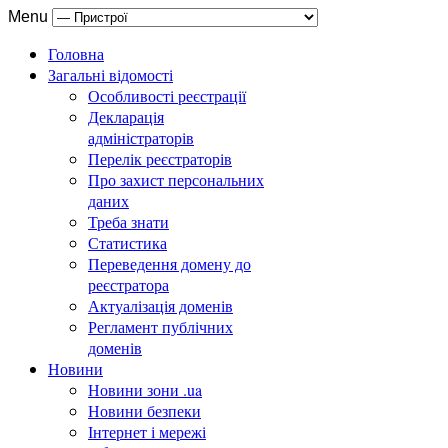
Menu
Головна
Загальні відомості
Особливості реєстрації
Декларація
адміністраторів
Перелік реєстраторів
Про захист персональних
даних
Треба знати
Статистика
Переведення домену до
реєстратора
Актуалізація доменів
Регламент публічних
доменів
Новини
Новини зони .ua
Новини безпеки
Інтернет і мережі