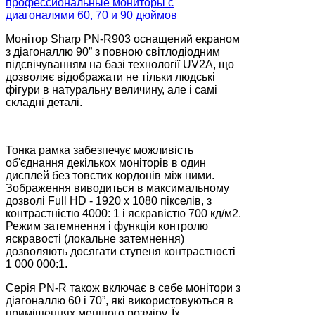
Монітор Sharp PN-R903 оснащений екраном
з діагоналлю 90” з повною світлодіодним
підсвічуванням на базі технології UV2A, що
дозволяє відображати не тільки людські
фігури в натуральну величину, але і самі
складні деталі.
Тонка рамка забезпечує можливість
об'єднання декількох моніторів в один
дисплей без товстих кордонів між ними.
Зображення виводиться в максимальному
дозволі Full HD - 1920 x 1080 пікселів, з
контрастністю 4000: 1 і яскравістю 700 кд/м2.
Режим затемнення і функція контролю
яскравості (локальне затемнення)
дозволяють досягати ступеня контрастності
1 000 000:1.
Серія PN-R також включає в себе монітори з
діагоналлю 60 і 70”, які використовуються в
приміщеннях меншого розміру. Їх