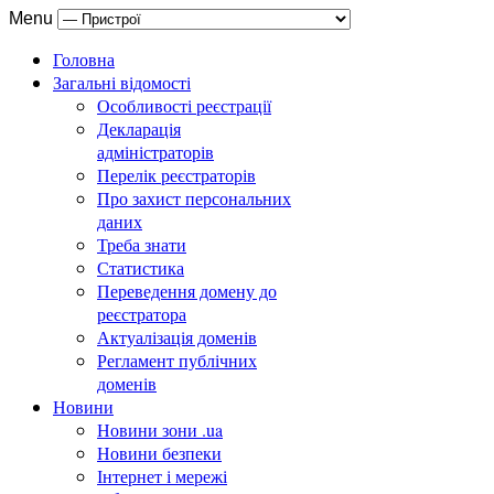
Menu
Головна
Загальні відомості
Особливості реєстрації
Декларація
адміністраторів
Перелік реєстраторів
Про захист персональних
даних
Треба знати
Статистика
Переведення домену до
реєстратора
Актуалізація доменів
Регламент публічних
доменів
Новини
Новини зони .ua
Новини безпеки
Інтернет і мережі