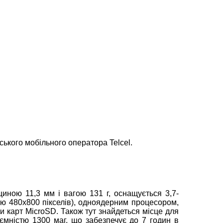
ького мобільного оператора Telcel.
ною 11,3 мм і вагою 131 г, оснащується 3,7-
 480х800 пікселів), одноядерним процесором,
ки карт MicroSD. Також тут знайдеться місце для
а ємністю 1300 маг, що забезпечує до 7 годин в