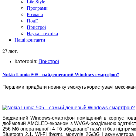
Life Style
Програми
Розваги
Події
Пристрої
Наука і техніка
Наші контакти
27 лют.
Категорія:
Пристрої
Nokia Lumia 505 - найдешевший Windows-смартфон?
Першими придбати новинку зможуть користувачі мексиканс
Бюджетний Windows-смартфон поміщений в корпус товщи
дюймовий AMOLED-екраном з WVGA-роздільною здатністю
256 Мб оперативної і 4 Гб вбудованої пам'яті без підтрим
Bluetooth 2.1, Wi-Fi (b/g/n), модулів 2G/3G і акумулятор