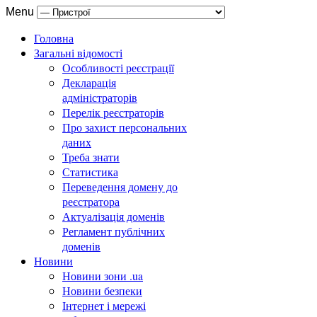
Menu
Головна
Загальні відомості
Особливості реєстрації
Декларація
адміністраторів
Перелік реєстраторів
Про захист персональних
даних
Треба знати
Статистика
Переведення домену до
реєстратора
Актуалізація доменів
Регламент публічних
доменів
Новини
Новини зони .ua
Новини безпеки
Інтернет і мережі