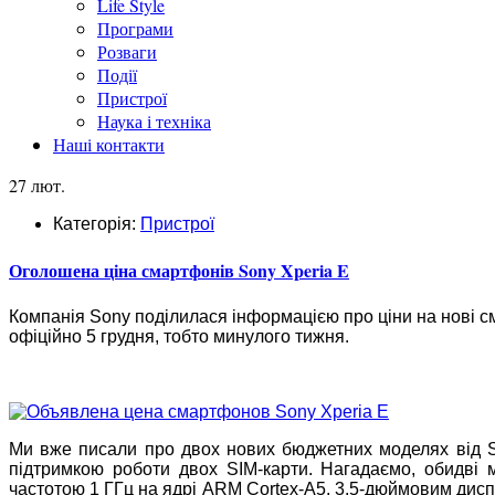
Life Style
Програми
Розваги
Події
Пристрої
Наука і техніка
Наші контакти
27 лют.
Категорія:
Пристрої
Оголошена ціна смартфонів Sony Xperia E
Компанія Sony поділилася інформацією про ціни на нові см
офіційно 5 грудня, тобто минулого тижня.
Ми вже писали про двох нових бюджетних моделях від So
підтримкою роботи двох SIM-карти. Нагадаємо, обидві
частотою 1 ГГц на ядрі ARM Cortex-A5, 3,5-дюймовим дисп