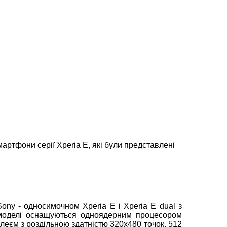
артфони серії Xperia E, які були представлені
ny - односимочном Xperia E і Xperia E dual з
 моделі оснащуються одноядерним процесором
леєм з роздільною здатністю 320x480 точок, 512