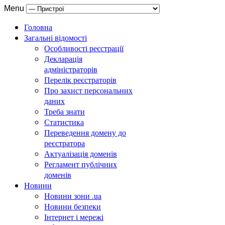
Menu
Головна
Загальні відомості
Особливості реєстрації
Декларація
адміністраторів
Перелік реєстраторів
Про захист персональних
даних
Треба знати
Статистика
Переведення домену до
реєстратора
Актуалізація доменів
Регламент публічних
доменів
Новини
Новини зони .ua
Новини безпеки
Інтернет і мережі