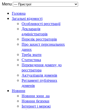
Menu
Головна
Загальні відомості
Особливості реєстрації
Декларація
адміністраторів
Перелік реєстраторів
Про захист персональних
даних
Треба знати
Статистика
Переведення домену до
реєстратора
Актуалізація доменів
Регламент публічних
доменів
Новини
Новини зони .ua
Новини безпеки
Інтернет і мережі